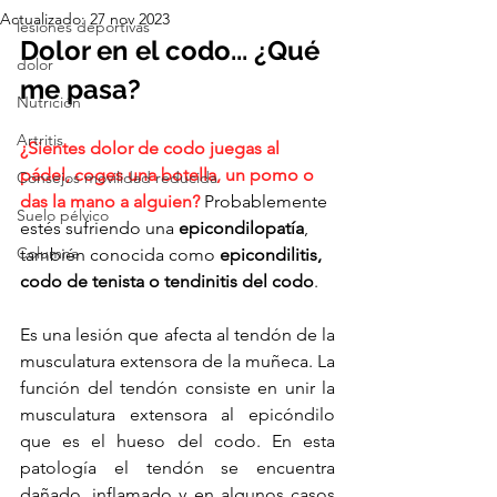
Actualizado:
27 nov 2023
lesiones deportivas
Dolor en el codo... ¿Qué 
dolor
me pasa?
Nutrición
Artritis
¿Sientes dolor de codo juegas al 
pádel, coges una botella, un pomo o 
Consejos movilidad reducida
das la mano a alguien?
Probablemente 
Suelo pélvico
estés sufriendo una 
epicondilopatía
, 
Columna
también conocida como 
epicondilitis, 
codo de tenista o tendinitis del codo
.
Es una lesión que afecta al tendón de la 
musculatura extensora de la muñeca. La 
función del tendón consiste en unir la 
musculatura extensora al epicóndilo 
que es el hueso del codo. En esta 
patología el tendón se encuentra 
dañado, inflamado y en algunos casos 