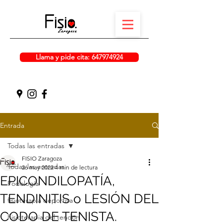
Llama y pide cita: 647974924
Entrada
Todas las entradas
FISIO Zaragoza
Todas las entradas
26 may 2022
4 min de lectura
EPICONDILOPATÍA,
Podología
TENDINITIS o LESIÓN DEL
fisioterapia deportiva
CODO DE TENISTA.
Fisioterapia del tendón