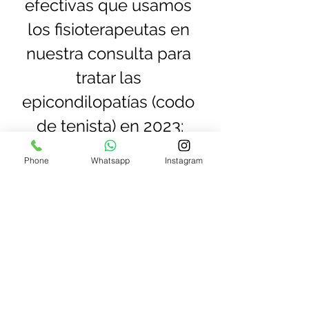
efectivas que usamos 
los fisioterapeutas en 
nuestra consulta para 
tratar las 
epicondilopatías (codo 
de tenista) en 2023:
Phone
Whatsapp
Instagram
● 
E.P.I. (Electrólisis Percutánea 
Intratisular)
:
 HASTA EL MOMENTO LA 
TÉCNICA MÁS IMPORTANTE EN EL 
TRATAMIENTO DEL TENDÓN.
Con esta técnica trabajamos 
específicamente sobre el tendón 
dañado. Lo realizamos ecoguiado 
mediante un ecógrafo, de tal forma 
que introducimos la aguja con 