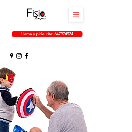
Llama y pide cita: 647974924