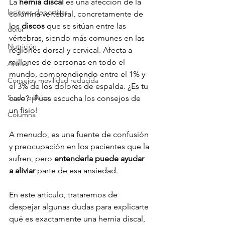
La 
hernia discal
 es una afección de la 
lesiones deportivas
columna vertebral, concretamente de 
los 
discos
 que se sitúan entre las 
dolor
vértebras, siendo más comunes en las 
Nutrición
regiones dorsal y cervical. Afecta a 
millones de personas en todo el 
Artritis
mundo, comprendiendo entre el 1% y 
Consejos movilidad reducida
el 3% de los dolores de espalda. ¿Es tu 
Suelo pélvico
caso? ¡Pues escucha los consejos de 
un fisio!
Columna
A menudo, es una fuente de confusión 
y preocupación en los pacientes que la 
sufren, pero 
entenderla puede ayudar 
a aliviar
 parte de esa ansiedad. 
En este artículo, trataremos de 
despejar algunas dudas para explicarte 
qué es exactamente una hernia discal, 