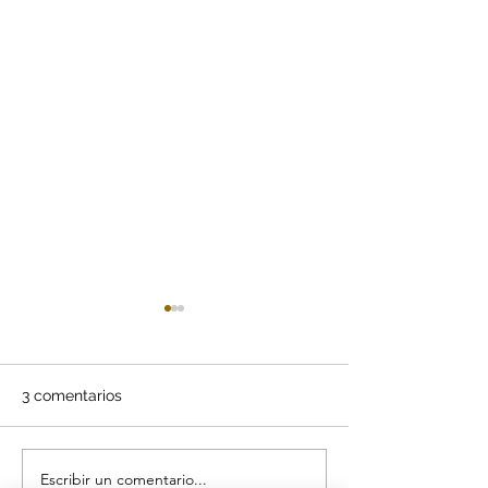
3 comentarios
Escribir un comentario...
Terapia superinductiva y
✔️⚡ ¿El lumbag