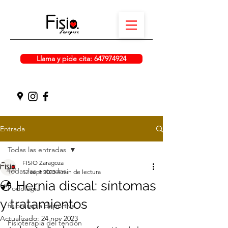
Llama y pide cita: 647974924
Entrada
Todas las entradas
FISIO Zaragoza
Todas las entradas
12 sept 2023
4 min de lectura
💿 Hernia discal: síntomas
Podología
y tratamientos
fisioterapia deportiva
Actualizado:
24 nov 2023
Fisioterapia del tendón