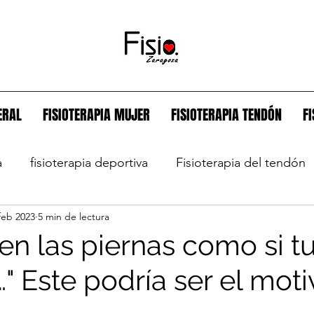
ERAL
FISIOTERAPIA MUJER
FISIOTERAPIA TENDÓN
F
a
fisioterapia deportiva
Fisioterapia del tendón
feb 2023
5 min de lectura
or
Nutrición
Artritis
Consejos movilidad red
en las piernas como si tu
" Este podría ser el moti