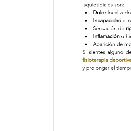
isquiotibiales son:
Dolor
 localizado
Incapacidad
 al 
c
Sensación de 
ri
Inflamación
 o h
Aparición de mo
Si sientes alguno d
fisioterapia deportiv
y prolongar el tiemp