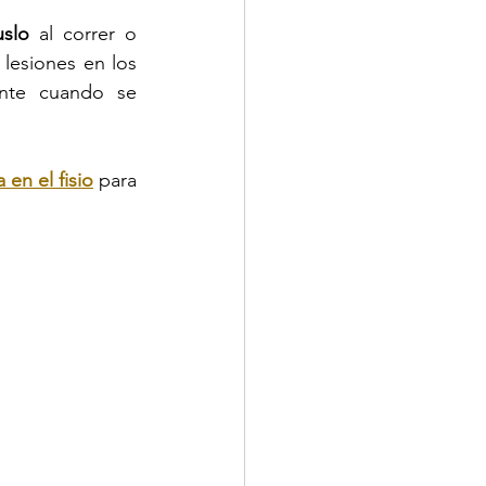
uslo
 al correr o 
lesiones en los 
nte cuando se 
 
a en el fisio
 para 