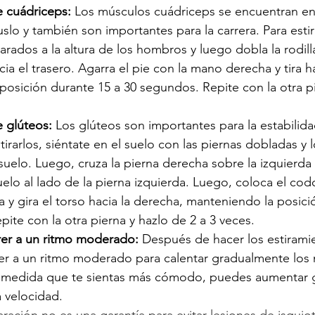
e cuádriceps:
 Los músculos cuádriceps se encuentran en 
slo y también son importantes para la carrera. Para estir
arados a la altura de los hombros y luego dobla la rodill
cia el trasero. Agarra el pie con la mano derecha y tira h
osición durante 15 a 30 segundos. Repite con la otra pi
 glúteos: 
Los glúteos son importantes para la estabilidad
stirarlos, siéntate en el suelo con las piernas dobladas y l
uelo. Luego, cruza la pierna derecha sobre la izquierda 
elo al lado de la pierna izquierda. Luego, coloca el cod
ha y gira el torso hacia la derecha, manteniendo la posici
ite con la otra pierna y hazlo de 2 a 3 veces.
er a un ritmo moderado: 
Después de hacer los estiramie
er a un ritmo moderado para calentar gradualmente los
 A medida que te sientas más cómodo, puedes aumentar
a velocidad.
ación no es una garantía para evitar lesiones de isquioti