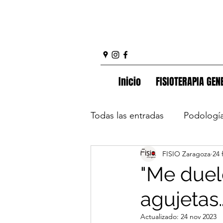
Inicio
FISIOTERAPIA GEN
Todas las entradas
Podologí
FISIO Zaragoza
24 
lesiones deportivas
dol
"Me duel
agujetas…
Suelo pélvico
Columna
Actualizado:
24 nov 2023