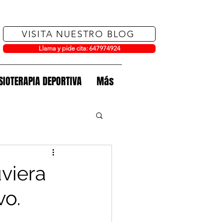
VISITA NUESTRO BLOG
Llama y pide cita: 647974924
ISIOTERAPIA DEPORTIVA
Más
ucida
viera
vo.