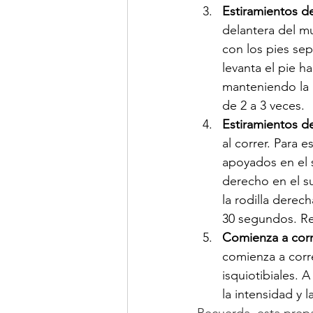
Estiramientos d
delantera del mu
con los pies sep
levanta el pie ha
manteniendo la p
de 2 a 3 veces.
Estiramientos de
al correr. Para e
apoyados en el s
derecho en el su
la rodilla derec
30 segundos. Rep
Comienza a corr
comienza a corr
isquiotibiales.
la intensidad y l
Recuerda, esta prepar