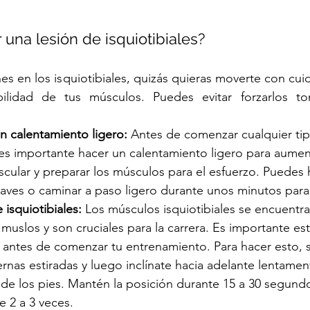
una lesión de isquiotibiales?
nes en los isquiotibiales, quizás quieras moverte con cu
ibilidad de tus músculos. Puedes evitar forzarlos t
 calentamiento ligero: 
Antes de comenzar cualquier ti
es importante hacer un calentamiento ligero para aument
cular y preparar los músculos para el esfuerzo. Puedes 
aves o caminar a paso ligero durante unos minutos para 
 isquiotibiales: 
Los músculos isquiotibiales se encuentra
 muslos y son cruciales para la carrera. Es importante esti
ntes de comenzar tu entrenamiento. Para hacer esto, si
ernas estiradas y luego inclínate hacia adelante lentamen
 de los pies. Mantén la posición durante 15 a 30 segund
e 2 a 3 veces.