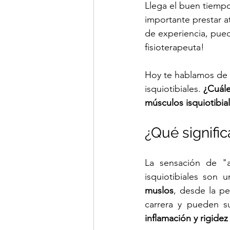
Llega el buen tiempo
importante prestar a
de experiencia, pued
fisioterapeuta!
Hoy te hablamos de 
isquiotibiales. 
¿Cuále
músculos isquiotibia
La sensación de "a
isquiotibiales son
muslos
, desde la pel
carrera y pueden s
inflamación y rigide