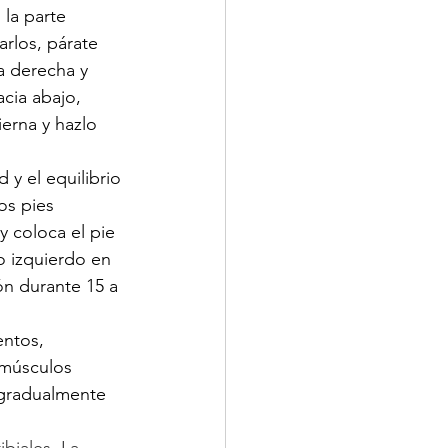
la parte 
arlos, párate 
a derecha y 
acia abajo, 
erna y hazlo 
 y el equilibrio 
os pies 
y coloca el pie 
o izquierdo en 
ón durante 15 a 
ntos, 
 músculos 
 gradualmente 
biales. La 