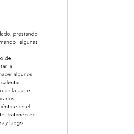
idado, prestando 
omando algunas 
po de 
ar la 
hacer algunos 
calentar.
n en la parte 
rarlos 
éntate en el 
te, tratando de 
os y luego 