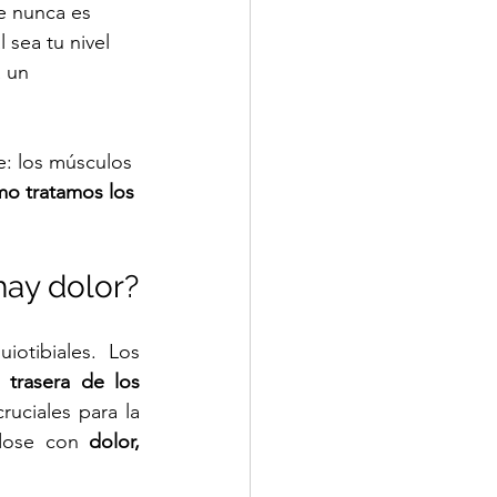
e nunca es 
 sea tu nivel 
 un 
: los músculos 
mo tratamos los 
¿Qué significa si en los músculos isquiotibiales hay dolor? 
otibiales. Los 
 trasera de los 
ruciales para la 
dose con 
dolor, 