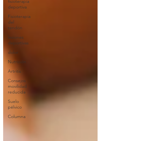
fisioterapia
deportiva
Fisioterapia
del
tendón
lesiones
deportivas
dolor
Nutrición
Artritis
Consejos
movilidad
reducida
Suelo
pélvico
Columna