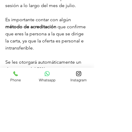
sesión a lo largo del mes de julio. 
Es importante contar con algún 
método de acreditación
 que confirme 
que eres la persona a la que se dirige 
la carta, ya que la oferta es personal e 
intransferible.
Se les otorgará automáticamente un 
descuento del 50% en su primera 
sesión de fisioterapia o entrenamiento 
Phone
Whatsapp
Instagram
personalizado, que podrán disfrutar en 
cualquier momento siempre y cuando 
la reserva se haya realizado durante el 
mes de julio.
Esta promoción estará vigente por 
tiempo limitado... ¡Aprovéchala!