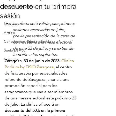
descuento en tu primera
lesiones deportivas
sesión
dolor
La oferta será válida para primeras 
Nutrición
sesiones reservadas en julio, 
Artritis
previa presentación de la carta de 
Consejos movilidad reducida
convocatoria a la mesa electoral 
de este 23 de julio, y se extiende 
Suelo pélvico
también a los suplentes.
Columna
Zaragoza, 30 de junio de 2023.
Clínica 
Podium by FISIO.Zaragoza
, el centro 
de fisioterapia por especialidades 
referente de Zaragoza, anuncia una 
promoción especial para los 
zaragozanos que van a ser miembros 
de una mesa electoral este próximo 23 
de julio. La clínica ofrecerá un 
descuento del 50% en la primera 