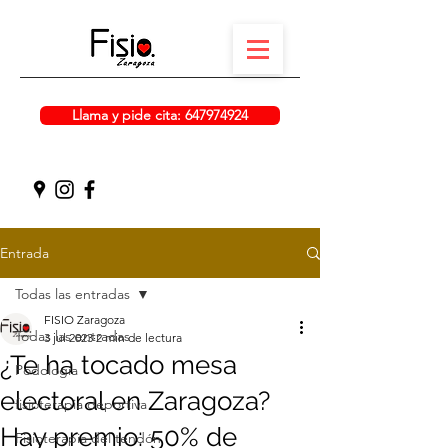
Llama y pide cita: 647974924
Entrada
Todas las entradas
FISIO Zaragoza
Todas las entradas
3 jul 2023
2 min de lectura
¿Te ha tocado mesa
Podología
electoral en Zaragoza?
fisioterapia deportiva
Hay premio: 50% de
Fisioterapia del tendón